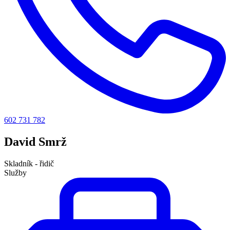
602 731 782
David Smrž
Skladník - řidič
Služby