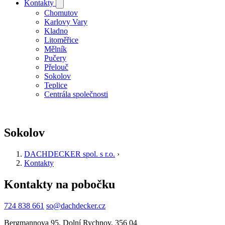
Kontakty
Chomutov
Karlovy Vary
Kladno
Litoměřice
Mělník
Pučery
Přelouč
Sokolov
Teplice
Centrála společnosti
Sokolov
DACHDECKER spol. s r.o.
›
Kontakty
Breadcrumb
Kontakty na pobočku
724 838 661
so@dachdecker.cz
Bergmannova 95, Dolní Rychnov, 356 04