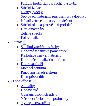
navigace
Fasády, hrubá stavba, suchá výstavba
Střešní izolace
Okapy, plechy
Spojovací materiály, příslušenství a doplňky
Nářadí , stroje a pracovní oblečení
Střešní okna a prosvětlení podstřeší
Dřevomateriály
Zelené střechy
Fotovoltaika
Služby
Satelitní zaměření střechy
Odborné technické poradenství
Kalkulace ceny a materiálu
Doporučení realizačních firem
Doprava zboží
Míchací centrum
Půjčovna nářadí a strojů
Klempířská dílna
O společnosti
Aktuality
Dodavatelé
Ochrana osobních údajů
Všeobecné obchodní podmínky
Výpisy a osvědčení