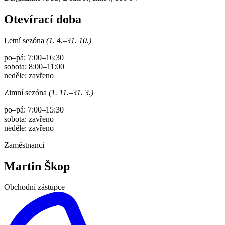
Otevírací doba
Letní sezóna
(1. 4.–31. 10.)
po–pá: 7:00–16:30
sobota: 8:00–11:00
neděle: zavřeno
Zimní sezóna
(1. 11.–31. 3.)
po–pá: 7:00–15:30
sobota: zavřeno
neděle: zavřeno
Zaměstnanci
Martin Škop
Obchodní zástupce