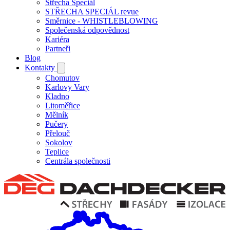
Střecha Speciál
STŘECHA SPECIÁL revue
Směrnice - WHISTLEBLOWING
Společenská odpovědnost
Kariéra
Partneři
Blog
Kontakty
Chomutov
Karlovy Vary
Kladno
Litoměřice
Mělník
Pučery
Přelouč
Sokolov
Teplice
Centrála společnosti
Dachdecker,Domů