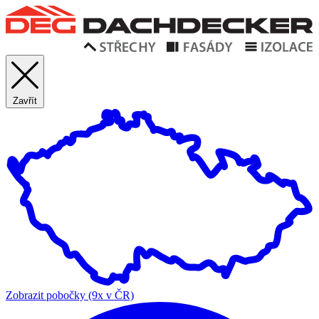
Přejít
Dachdecker,Domů
k
hlavnímu
obsahu
Zavřít
Zobrazit pobočky (9x v ČR)