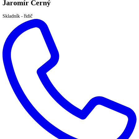
Jaromír Černý
Skladník - řidič