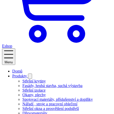
Eshop
se
střešními
krytinami.
Menu
Hlavní
Domů
navigace
Produkty
Střešní krytiny
Fasády, hrubá stavba, suchá výstavba
Střešní izolace
Okapy, plechy
Spojovací materiály, příslušenství a doplňky
Nářadí , stroje a pracovní oblečení
Střešní okna a prosvětlení podstřeší
Dřevomateriály