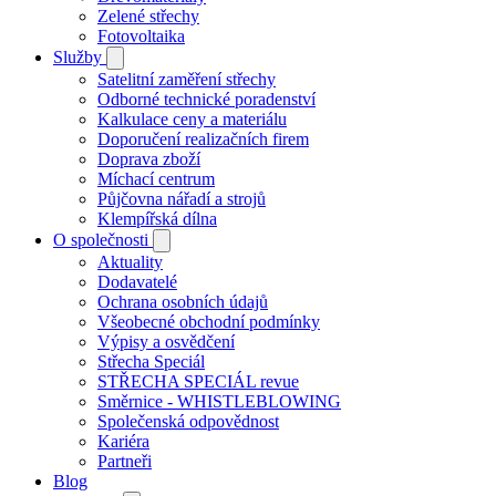
Zelené střechy
Fotovoltaika
Služby
Satelitní zaměření střechy
Odborné technické poradenství
Kalkulace ceny a materiálu
Doporučení realizačních firem
Doprava zboží
Míchací centrum
Půjčovna nářadí a strojů
Klempířská dílna
O společnosti
Aktuality
Dodavatelé
Ochrana osobních údajů
Všeobecné obchodní podmínky
Výpisy a osvědčení
Střecha Speciál
STŘECHA SPECIÁL revue
Směrnice - WHISTLEBLOWING
Společenská odpovědnost
Kariéra
Partneři
Blog