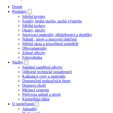
Domů
Produkty
Střešní krytiny
Fasády, hrubá stavba, suchá výstavba
Střešní izolace
Okapy, plechy
Spojovací materiály, příslušenství a doplňky
Nářadí , stroje a pracovní oblečení
Střešní okna a prosvětlení podstřeší
Dřevomateriály
Zelené střechy
Fotovoltaika
Služby
Satelitní zaměření střechy
Odborné technické poradenství
Kalkulace ceny a materiálu
Doporučení realizačních firem
Doprava zboží
Míchací centrum
Půjčovna nářadí a strojů
Klempířská dílna
O společnosti
Aktuality