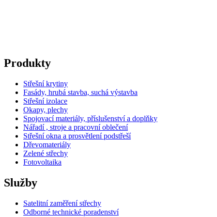
Produkty
Střešní krytiny
Fasády, hrubá stavba, suchá výstavba
Střešní izolace
Okapy, plechy
Spojovací materiály, příslušenství a doplňky
Nářadí , stroje a pracovní oblečení
Střešní okna a prosvětlení podstřeší
Dřevomateriály
Zelené střechy
Fotovoltaika
Služby
Satelitní zaměření střechy
Odborné technické poradenství