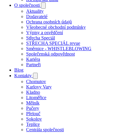
O společnosti
Aktuality
Dodavatelé
Ochrana osobních údajů
Všeobecné obchodní podmínky
Výpisy a osvědčení
Střecha Speciál
STŘECHA SPECIÁL revue
Směrnice - WHISTLEBLOWING
Společenská odpovědnost
Kariéra
Partneři
Blog
Kontakty
Chomutov
Karlovy Vary
Kladno
Litoměřice
Mělník
Pučery
Přelouč
Sokolov
Teplice
Centrála společnosti