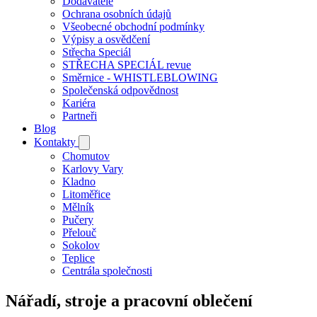
Dodavatelé
Ochrana osobních údajů
Všeobecné obchodní podmínky
Výpisy a osvědčení
Střecha Speciál
STŘECHA SPECIÁL revue
Směrnice - WHISTLEBLOWING
Společenská odpovědnost
Kariéra
Partneři
Blog
Kontakty
Chomutov
Karlovy Vary
Kladno
Litoměřice
Mělník
Pučery
Přelouč
Sokolov
Teplice
Centrála společnosti
Nářadí, stroje a pracovní oblečení