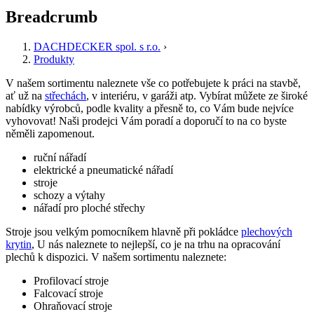
Breadcrumb
DACHDECKER spol. s r.o.
›
Produkty
V našem sortimentu naleznete vše co potřebujete k práci na stavbě,
ať už na
střechách
, v interiéru, v garáži atp. Vybírat můžete ze široké
nabídky výrobců, podle kvality a přesně to, co Vám bude nejvíce
vyhovovat! Naši prodejci Vám poradí a doporučí to na co byste
něměli zapomenout.
ruční nářadí
elektrické a pneumatické nářadí
stroje
schozy a výtahy
nářadí pro ploché střechy
Stroje jsou velkým pomocníkem hlavně při pokládce
plechových
krytin
, U nás naleznete to nejlepší, co je na trhu na opracování
plechů k dispozici. V našem sortimentu naleznete:
Profilovací stroje
Falcovací stroje
Ohraňovací stroje