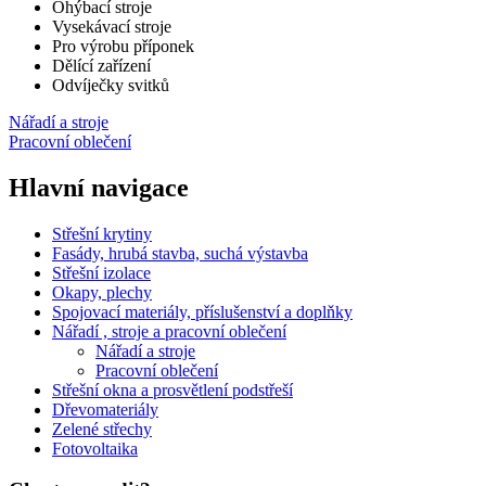
Ohýbací stroje
Vysekávací stroje
Pro výrobu příponek
Dělící zařízení
Odvíječky svitků
Nářadí a stroje
Pracovní oblečení
Hlavní navigace
Střešní krytiny
Fasády, hrubá stavba, suchá výstavba
Střešní izolace
Okapy, plechy
Spojovací materiály, příslušenství a doplňky
Nářadí , stroje a pracovní oblečení
Nářadí a stroje
Pracovní oblečení
Střešní okna a prosvětlení podstřeší
Dřevomateriály
Zelené střechy
Fotovoltaika