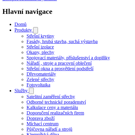
Hlavní navigace
Domů
Produkty
Střešní krytiny
Fasády, hrubá stavba, suchá výstavba
Střešní izolace
Okapy, plechy
Spojovací materiály, příslušenství a doplňky
Nářadí , stroje a pracovní oblečení
Střešní okna a prosvětlení podstřeší
Dřevomateriály
Zelené střechy
Fotovoltaika
Služby
Satelitní zaměření střechy
Odborné technické poradenství
Kalkulace ceny a materiálu
Doporučení realizačních firem
Doprava zboží
Míchací centrum
Půjčovna nářadí a strojů
Klempířská dílna