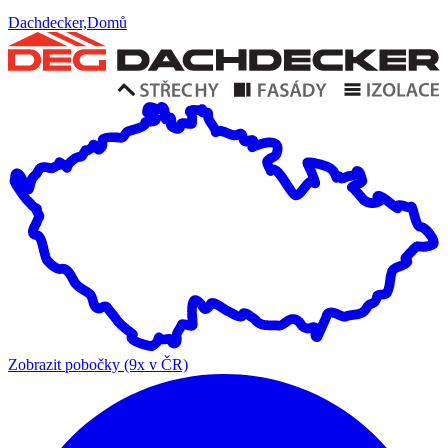
Dachdecker,Domů
Zobrazit pobočky (9x v ČR)