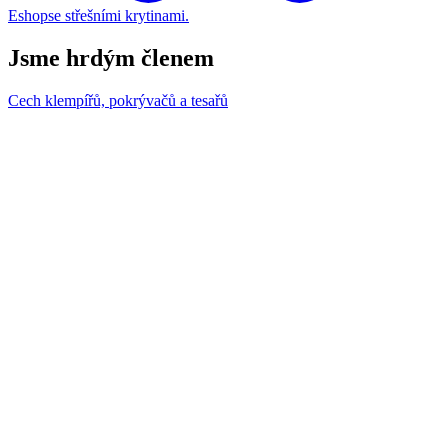
Eshop
se střešními krytinami.
Jsme hrdým členem
Cech klempířů, pokrývačů a tesařů