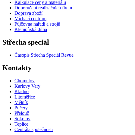
Kalkulace ceny a materiálu
Doporučení realizačních firem
Doprava zboží
Míchací centrum
Půjčovna nářadí a strojů
Klempířská dílna
Střecha speciál
Časopis Střecha Speciál Revue
Kontakty
Chomutov
Karlovy Vary
Kladno
Litoměřice
Mělník
Pučery
Přelouč
Sokolov
Teplice
Centrála společnosti