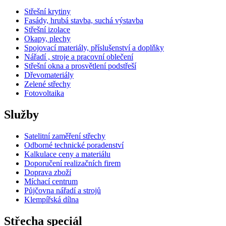
Střešní krytiny
Fasády, hrubá stavba, suchá výstavba
Střešní izolace
Okapy, plechy
Spojovací materiály, příslušenství a doplňky
Nářadí , stroje a pracovní oblečení
Střešní okna a prosvětlení podstřeší
Dřevomateriály
Zelené střechy
Fotovoltaika
Služby
Satelitní zaměření střechy
Odborné technické poradenství
Kalkulace ceny a materiálu
Doporučení realizačních firem
Doprava zboží
Míchací centrum
Půjčovna nářadí a strojů
Klempířská dílna
Střecha speciál