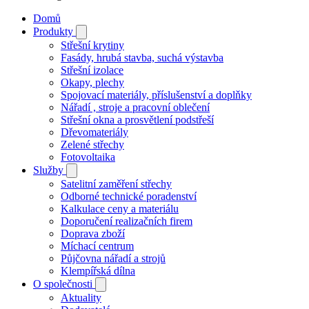
Domů
Produkty
Střešní krytiny
Fasády, hrubá stavba, suchá výstavba
Střešní izolace
Okapy, plechy
Spojovací materiály, příslušenství a doplňky
Nářadí , stroje a pracovní oblečení
Střešní okna a prosvětlení podstřeší
Dřevomateriály
Zelené střechy
Fotovoltaika
Služby
Satelitní zaměření střechy
Odborné technické poradenství
Kalkulace ceny a materiálu
Doporučení realizačních firem
Doprava zboží
Míchací centrum
Půjčovna nářadí a strojů
Klempířská dílna
O společnosti
Aktuality