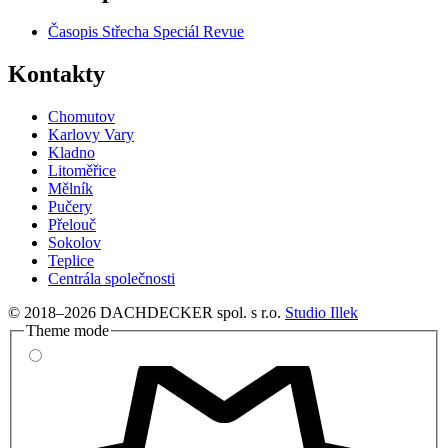
Časopis Střecha Speciál Revue
Kontakty
Chomutov
Karlovy Vary
Kladno
Litoměřice
Mělník
Pučery
Přelouč
Sokolov
Teplice
Centrála společnosti
© 2018–2026 DACHDECKER spol. s r.o.
Studio Illek
Theme mode