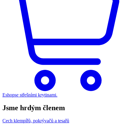
Eshop
se střešními krytinami.
Jsme hrdým členem
Cech klempířů, pokrývačů a tesařů