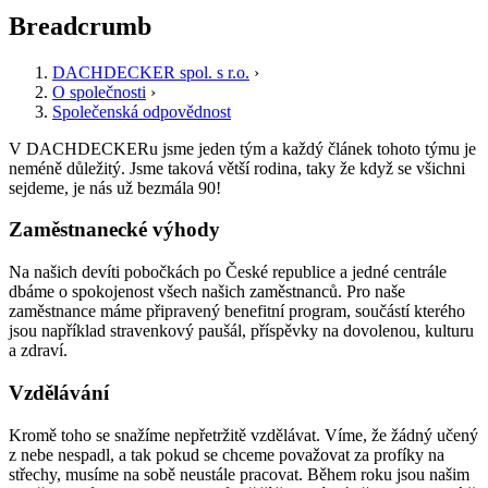
Breadcrumb
DACHDECKER spol. s r.o.
›
O společnosti
›
Společenská odpovědnost
V DACHDECKERu jsme jeden tým a každý článek tohoto týmu je
neméně důležitý. Jsme taková větší rodina, taky že když se všichni
sejdeme, je nás už bezmála 90!
Zaměstnanecké výhody
Na našich devíti pobočkách po České republice a jedné centrále
dbáme o spokojenost všech našich zaměstnanců. Pro naše
zaměstnance máme připravený benefitní program, součástí kterého
jsou například stravenkový paušál, příspěvky na dovolenou, kulturu
a zdraví.
Vzdělávání
Kromě toho se snažíme nepřetržitě vzdělávat. Víme, že žádný učený
z nebe nespadl, a tak pokud se chceme považovat za profíky na
střechy, musíme na sobě neustále pracovat. Během roku jsou našim