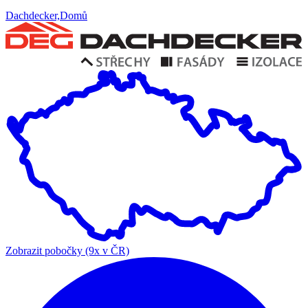
Dachdecker,Domů
Zobrazit pobočky (9x v ČR)