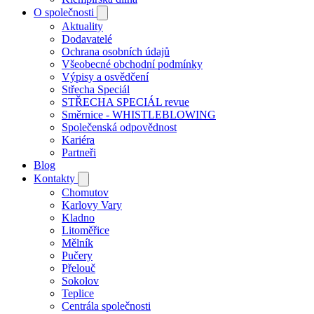
O společnosti
Aktuality
Dodavatelé
Ochrana osobních údajů
Všeobecné obchodní podmínky
Výpisy a osvědčení
Střecha Speciál
STŘECHA SPECIÁL revue
Směrnice - WHISTLEBLOWING
Společenská odpovědnost
Kariéra
Partneři
Blog
Kontakty
Chomutov
Karlovy Vary
Kladno
Litoměřice
Mělník
Pučery
Přelouč
Sokolov
Teplice
Centrála společnosti