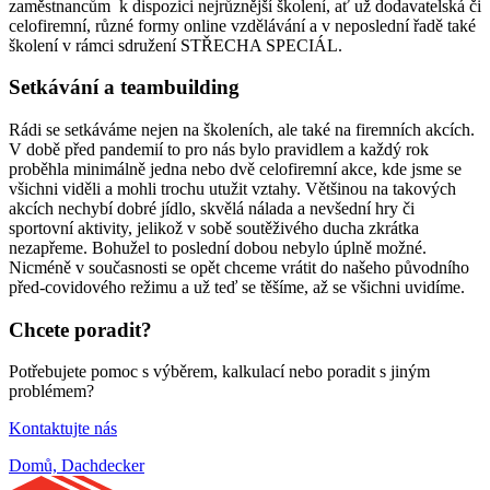
zaměstnancům k dispozici nejrůznější školení, ať už dodavatelská či
celofiremní, různé formy online vzdělávání a v neposlední řadě také
školení v rámci sdružení STŘECHA SPECIÁL.
Setkávání a teambuilding
Rádi se setkáváme nejen na školeních, ale také na firemních akcích.
V době před pandemií to pro nás bylo pravidlem a každý rok
proběhla minimálně jedna nebo dvě celofiremní akce, kde jsme se
všichni viděli a mohli trochu utužit vztahy. Většinou na takových
akcích nechybí dobré jídlo, skvělá nálada a nevšední hry či
sportovní aktivity, jelikož v sobě soutěživého ducha zkrátka
nezapřeme. Bohužel to poslední dobou nebylo úplně možné.
Nicméně v současnosti se opět chceme vrátit do našeho původního
před-covidového režimu a už teď se těšíme, až se všichni uvidíme.
Chcete poradit?
Potřebujete pomoc s výběrem, kalkulací nebo poradit s jiným
problémem?
Kontaktujte nás
Domů, Dachdecker