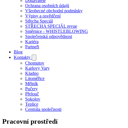
Dodavatelé
Ochrana osobních údajů
Všeobecné obchodní podmínky
Výpisy a osvědčení
Střecha Speciál
STŘECHA SPECIÁL revue
Směrnice - WHISTLEBLOWING
Společenská odpovědnost
Kariéra
Partneři
Blog
Kontakty
Chomutov
Karlovy Vary
Kladno
Litoměřice
Mělník
Pučery
Přelouč
Sokolov
Teplice
Centrála společnosti
Pracovní prostředí