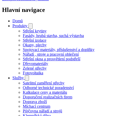
Hlavní navigace
Domů
Produkty
Střešní krytiny
Fasády, hrubá stavba, suchá výstavba
Střešní izolace
Okapy, plechy
Spojovací materiály, příslušenství a doplňky
Nářadí , stroje a pracovní oblečení
Střešní okna a prosvětlení podstřeší
Dřevomateriály
Zelené střechy
Fotovoltaika
Služby
Satelitní zaměření střechy
Odborné technické poradenství
Kalkulace ceny a materiálu
Doporučení realizačních firem
Doprava zboží
Míchací centrum
Půjčovna nářadí a strojů
Klempířská dílna