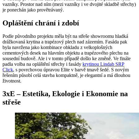
vazníky. Prostor nad ním (mezi vazníky i ve dvojité skladbě střechy)
je ponechán jako provětrávaný.
Opláštění chrání i zdobí
Podle původního projektu měla být na střeše showroomu hladká
drážkovaná krytina a trapézový plech nad zázemím. Fasáda pak
byla navržena jako kombinace obkladu z velkoplošných
cementových desek na hlavním objektu a trapézového plechu na
sousední budově. Ale i v tomto případě došlo ke změně. Ve finále
padla volba na opláštění střechy i fasády
krytinou Lindab SRP
Click
, s povrchovou úpravou Elite v barvě tmavě šedé. S novým
řešením působí celá stavba kompaktně, je elegantní a má dlouhou
životnost.
3xE
–
E
stetika,
E
kologie i
E
konomie na
střeše