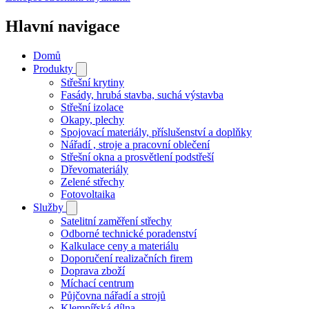
Hlavní navigace
Domů
Produkty
Střešní krytiny
Fasády, hrubá stavba, suchá výstavba
Střešní izolace
Okapy, plechy
Spojovací materiály, příslušenství a doplňky
Nářadí , stroje a pracovní oblečení
Střešní okna a prosvětlení podstřeší
Dřevomateriály
Zelené střechy
Fotovoltaika
Služby
Satelitní zaměření střechy
Odborné technické poradenství
Kalkulace ceny a materiálu
Doporučení realizačních firem
Doprava zboží
Míchací centrum
Půjčovna nářadí a strojů
Klempířská dílna