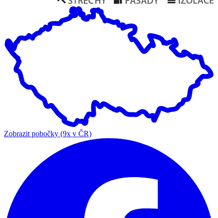
Zobrazit pobočky (9x v ČR)