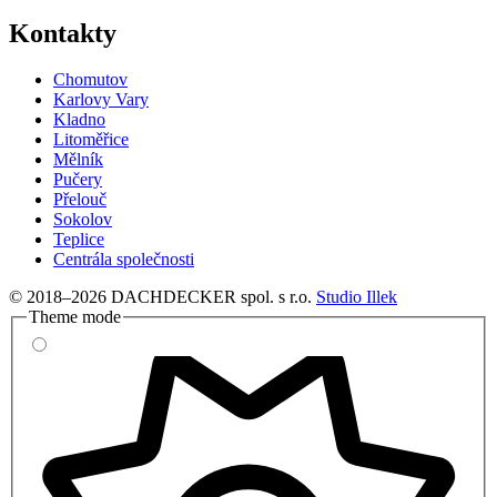
Kontakty
Chomutov
Karlovy Vary
Kladno
Litoměřice
Mělník
Pučery
Přelouč
Sokolov
Teplice
Centrála společnosti
© 2018–2026 DACHDECKER spol. s r.o.
Studio Illek
Theme mode