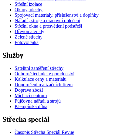
Střešní izolace
Okapy, plechy
Spojovací materiály, příslušenství a doplňky
Nářadí , stroje a pracovní oblečení
Střešní okna a prosvětlení podstřeší
Dřevomateriály
Zelené střechy
Fotovoltaika
Služby
Satelitní zaměření střechy
Odborné technické poradenství
Kalkulace ceny a materiálu
Doporučení realizačních firem
Doprava zboží
Míchací centrum
Půjčovna nářadí a strojů
Klempířská dílna
Střecha speciál
Časopis Střecha Speciál Revue