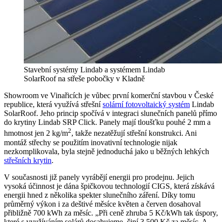
Stavební systémy Lindab a systémem Lindab
SolarRoof na střeše pobočky v Kladně
Showroom ve Vinařicích je vůbec první komerční stavbou v České
republice, která využívá střešní
solární fotovoltaický systém
Lindab
SolarRoof. Jeho princip spočívá v integraci slunečních panelů přímo
do krytiny Lindab SRP Click. Panely mají tloušťku pouhé 2 mm a
2
hmotnost jen 2 kg/m
, takže nezatěžují střešní konstrukci. Ani
montáž střechy se použitím inovativní technologie nijak
nezkomplikovala, byla stejně jednoduchá jako u běžných lehkých
střešních krytin
.
V současnosti již panely vyrábějí energii pro prodejnu. Jejich
vysoká účinnost je dána špičkovou technologií CIGS, která získává
energii hned z několika spekter slunečního záření. Díky tomu
průměrný výkon i za deštivé měsíce květen a červen dosahoval
přibližně 700 kWh za měsíc. „Při ceně zhruba 5 Kč/kWh tak úspory,
které s využíváním solárů dosahujeme, činí 3 500 Kč za měsíc. A