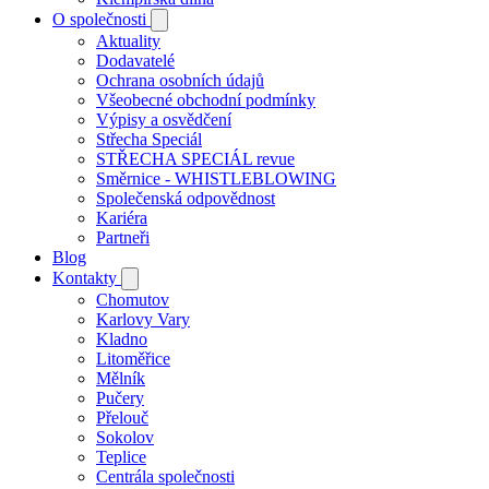
O společnosti
Aktuality
Dodavatelé
Ochrana osobních údajů
Všeobecné obchodní podmínky
Výpisy a osvědčení
Střecha Speciál
STŘECHA SPECIÁL revue
Směrnice - WHISTLEBLOWING
Společenská odpovědnost
Kariéra
Partneři
Blog
Kontakty
Chomutov
Karlovy Vary
Kladno
Litoměřice
Mělník
Pučery
Přelouč
Sokolov
Teplice
Centrála společnosti