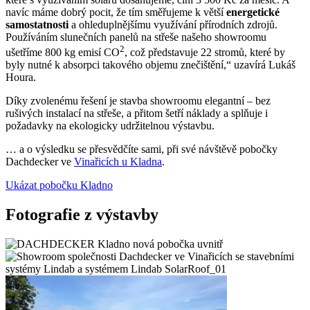
navíc máme dobrý pocit, že tím směřujeme k větší
energetické
samostatnosti
a ohleduplnějšímu využívání přírodních zdrojů.
Používáním slunečních panelů na střeše našeho showroomu
2
ušetříme 800 kg emisí CO
, což představuje 22 stromů, které by
byly nutné k absorpci takového objemu znečištění,“ uzavírá Lukáš
Houra.
Díky zvolenému řešení je stavba showroomu elegantní – bez
rušivých instalací na střeše, a přitom šetří náklady a splňuje i
požadavky na ekologicky udržitelnou výstavbu.
… a o výsledku se přesvědčíte sami, při své návštěvě pobočky
Dachdecker ve
Vinařicích u Kladna
.
Ukázat pobočku Kladno
Fotografie z výstavby