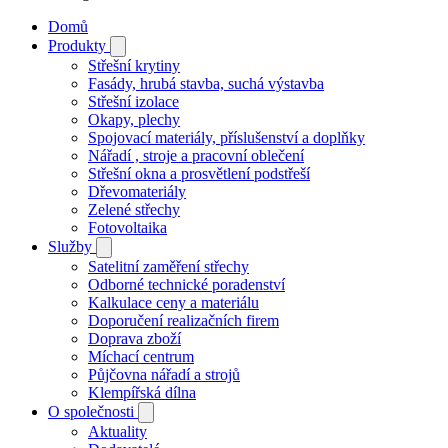
Domů
Produkty
Střešní krytiny
Fasády, hrubá stavba, suchá výstavba
Střešní izolace
Okapy, plechy
Spojovací materiály, příslušenství a doplňky
Nářadí , stroje a pracovní oblečení
Střešní okna a prosvětlení podstřeší
Dřevomateriály
Zelené střechy
Fotovoltaika
Služby
Satelitní zaměření střechy
Odborné technické poradenství
Kalkulace ceny a materiálu
Doporučení realizačních firem
Doprava zboží
Míchací centrum
Půjčovna nářadí a strojů
Klempířská dílna
O společnosti
Aktuality