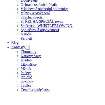
Dodavatelé
Ochrana osobních údajů
Všeobecné obchodní podmínky
Výpisy a osvědčení
Střecha Speciál
STŘECHA SPECIÁL revue
Směrnice - WHISTLEBLOWING
Společenská odpovědnost
Kariéra
Partneři
Blog
Kontakty
Chomutov
Karlovy Vary
Kladno
Litoměřice
Mělník
Pučery
Přelouč
Sokolov
Teplice
Centrála společnosti