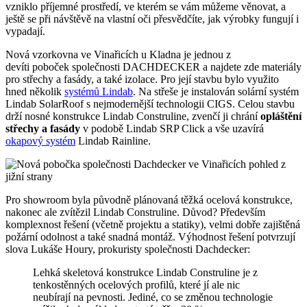
vzniklo příjemné prostředí, ve kterém se vám můžeme věnovat, a
ještě se při návštěvě na vlastní oči přesvědčíte, jak výrobky fungují i
vypadají.
Nová vzorkovna ve Vinařicích u Kladna je jednou z
devíti poboček společnosti DACHDECKER a najdete zde materiály
pro střechy a fasády, a také izolace. Pro její stavbu bylo využito
hned několik
systémů Lindab
. Na střeše je instalován solární systém
Lindab SolarRoof s nejmodernější technologii CIGS. Celou stavbu
drží nosné konstrukce Lindab Construline, zvenčí ji chrání
opláštění
střechy a fasády
v podobě Lindab SRP Click a vše uzavírá
okapový systém
Lindab Rainline.
Pro showroom byla původně plánovaná těžká ocelová konstrukce,
nakonec ale zvítězil Lindab Construline. Důvod? Především
komplexnost řešení (včetně projektu a statiky), velmi dobře zajištěná
požární odolnost a také snadná montáž. Výhodnost řešení potvrzují
slova Lukáše Houry, prokuristy společnosti Dachdecker:
Lehká skeletová konstrukce Lindab Construline je z
tenkostěnných ocelových profilů, které jí ale nic
neubírají na pevnosti. Jediné, co se změnou technologie