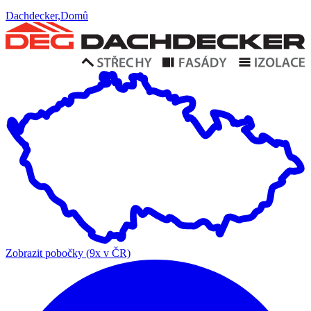
Dachdecker,Domů
Zobrazit pobočky (9x v ČR)