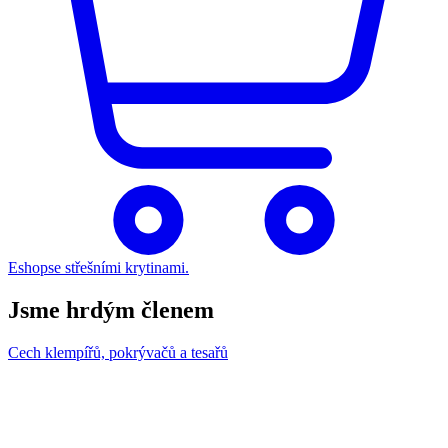
Eshop
se střešními krytinami.
Jsme hrdým členem
Cech klempířů, pokrývačů a tesařů