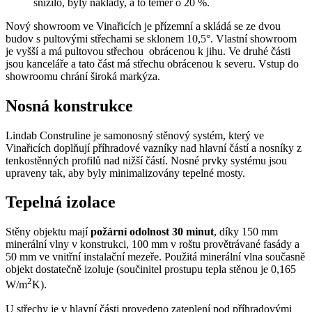
snížilo, byly náklady, a to téměř o 20 %.
Nový showroom ve Vinařicích je přízemní a skládá se ze dvou
budov s pultovými střechami se sklonem 10,5°. Vlastní showroom
je vyšší a má pultovou střechou obrácenou k jihu. Ve druhé části
jsou kanceláře a tato část má střechu obrácenou k severu. Vstup do
showroomu chrání široká markýza.
Nosná konstrukce
Lindab Construline je samonosný stěnový systém, který ve
Vinařicích doplňují příhradové vazníky nad hlavní částí a nosníky z
tenkostěnných profilů nad nižší částí. Nosné prvky systému jsou
upraveny tak, aby byly minimalizovány tepelné mosty.
Tepelná izolace
Stěny objektu mají
požární odolnost 30 minut
, díky 150 mm
minerální vlny v konstrukci, 100 mm v roštu provětrávané fasády a
50 mm ve vnitřní instalační mezeře. Použitá minerální vlna současně
objekt dostatečně izoluje (součinitel prostupu tepla stěnou je 0,165
2
W/m
K).
U střechy je v hlavní části provedeno zateplení pod příhradovými