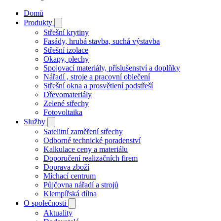
Domů
Produkty
Střešní krytiny
Fasády, hrubá stavba, suchá výstavba
Střešní izolace
Okapy, plechy
Spojovací materiály, příslušenství a doplňky
Nářadí , stroje a pracovní oblečení
Střešní okna a prosvětlení podstřeší
Dřevomateriály
Zelené střechy
Fotovoltaika
Služby
Satelitní zaměření střechy
Odborné technické poradenství
Kalkulace ceny a materiálu
Doporučení realizačních firem
Doprava zboží
Míchací centrum
Půjčovna nářadí a strojů
Klempířská dílna
O společnosti
Aktuality