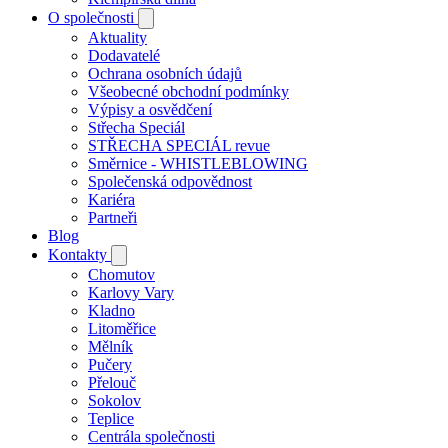
O společnosti
Aktuality
Dodavatelé
Ochrana osobních údajů
Všeobecné obchodní podmínky
Výpisy a osvědčení
Střecha Speciál
STŘECHA SPECIÁL revue
Směrnice - WHISTLEBLOWING
Společenská odpovědnost
Kariéra
Partneři
Blog
Kontakty
Chomutov
Karlovy Vary
Kladno
Litoměřice
Mělník
Pučery
Přelouč
Sokolov
Teplice
Centrála společnosti