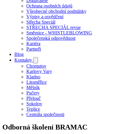
Dodavatelé
Ochrana osobních údajů
Všeobecné obchodní podmínky
Výpisy a osvědčení
Střecha Speciál
STŘECHA SPECIÁL revue
Směrnice - WHISTLEBLOWING
Společenská odpovědnost
Kariéra
Partneři
Blog
Kontakty
Chomutov
Karlovy Vary
Kladno
Litoměřice
Mělník
Pučery
Přelouč
Sokolov
Teplice
Centrála společnosti
Odborná školení BRAMAC