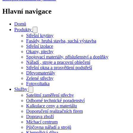
Hlavní navigace
Domů
Produkty
Střešní krytiny
Fasády, hrubá stavba, suchá výstavba
Střešní izolace
Okapy, plechy
Spojovací materiály, příslušenství a doplňky
Nářadí , stroje a pracovní oblečení
Střešní okna a prosvětlení podstřeší
Dřevomateriály
Zelené střechy
Fotovoltaika
Služby
Satelitní zaměření střechy
Odborné technické poradenství
Kalkulace ceny a materiálu
Doporučení realizačních firem
Doprava zboží
Míchací centrum
Půjčovna nářadí a strojů
Klempířská dílna