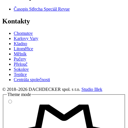
Časopis Střecha Speciál Revue
Kontakty
Chomutov
Karlovy Vary
Kladno
Litoměřice
Mělník
Pučery
Přelouč
Sokolov
Teplice
Centrála společnosti
© 2018–2026 DACHDECKER spol. s r.o.
Studio Illek
Theme mode