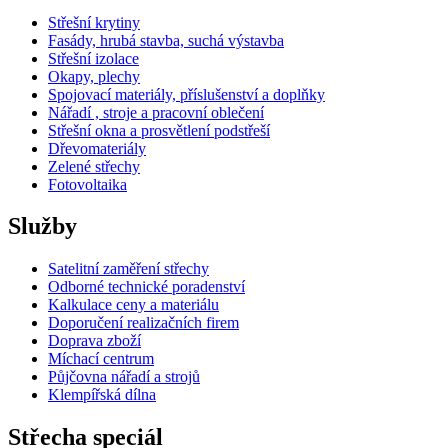
Střešní krytiny
Fasády, hrubá stavba, suchá výstavba
Střešní izolace
Okapy, plechy
Spojovací materiály, příslušenství a doplňky
Nářadí , stroje a pracovní oblečení
Střešní okna a prosvětlení podstřeší
Dřevomateriály
Zelené střechy
Fotovoltaika
Služby
Satelitní zaměření střechy
Odborné technické poradenství
Kalkulace ceny a materiálu
Doporučení realizačních firem
Doprava zboží
Míchací centrum
Půjčovna nářadí a strojů
Klempířská dílna
Střecha speciál