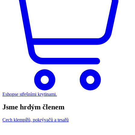
Eshop
se střešními krytinami.
Jsme hrdým členem
Cech klempířů, pokrývačů a tesařů