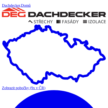
Dachdecker,Domů
Zobrazit pobočky (9x v ČR)